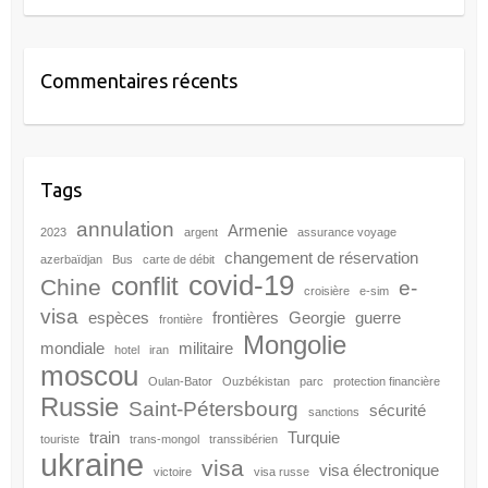
Commentaires récents
Tags
annulation
Armenie
2023
argent
assurance voyage
changement de réservation
azerbaïdjan
Bus
carte de débit
covid-19
conflit
Chine
e-
croisière
e-sim
visa
espèces
frontières
Georgie
guerre
frontière
Mongolie
mondiale
militaire
hotel
iran
moscou
Oulan-Bator
Ouzbékistan
parc
protection financière
Russie
Saint-Pétersbourg
sécurité
sanctions
train
Turquie
touriste
trans-mongol
transsibérien
ukraine
visa
visa électronique
victoire
visa russe