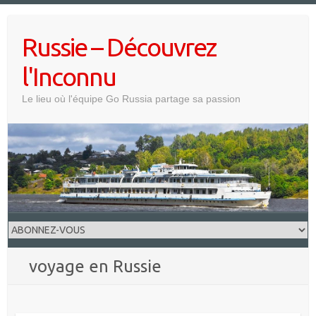
Skip
to
Russie – Découvrez
content
l'Inconnu
Le lieu où l'équipe Go Russia partage sa passion
voyage en Russie