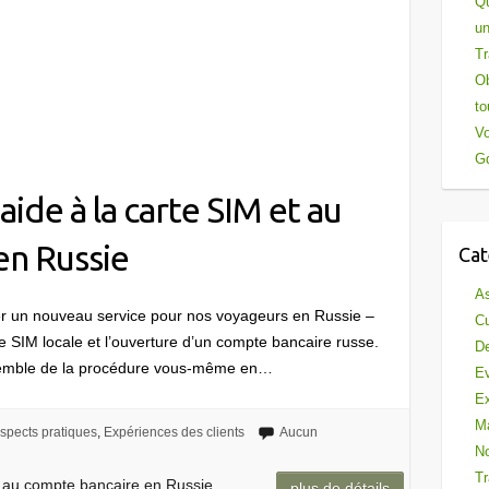
Qu
un
Tr
Ob
to
Vo
Gd
aide à la carte SIM et au
en Russie
Cat
As
ter un nouveau service pour nos voyageurs en Russie –
Cu
te SIM locale et l’ouverture d’un compte bancaire russe.
De
nsemble de la procédure vous-même en…
E
Ex
Ma
spects pratiques
,
Expériences des clients
Aucun
No
Tr
t au compte bancaire en Russie
plus de détails