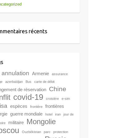
categorized
mentaires récents
gs
annulation
Armenie
assurance
ge
azerbaïdjan
Bus
carte de débit
Chine
ngement de réservation
covid-19
flit
croisière
e-sim
isa
espèces
frontières
frontière
rgie
guerre mondiale
hotel
iran
jour de
Mongolie
militaire
toire
oscou
Ouzbékistan
parc
protection