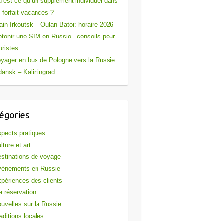
’est-ce qu’un supplément individuel dans
 forfait vacances ?
ain Irkoutsk – Oulan-Bator: horaire 2026
tenir une SIM en Russie : conseils pour
uristes
yager en bus de Pologne vers la Russie :
ansk – Kaliningrad
égories
pects pratiques
lture et art
stinations de voyage
vénements en Russie
périences des clients
 réservation
uvelles sur la Russie
aditions locales