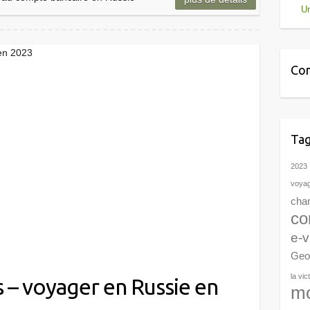
Un
 en 2023
Com
Ta
2023
voya
cha
con
e-v
Geo
la vic
s – voyager en Russie en
m