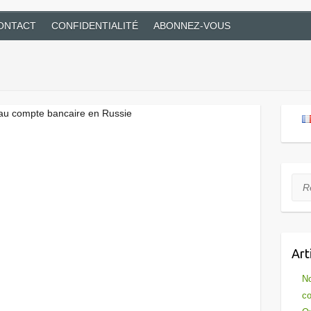
ONTACT
CONFIDENTIALITÉ
ABONNEZ-VOUS
t au compte bancaire en Russie
Rec
Art
No
co