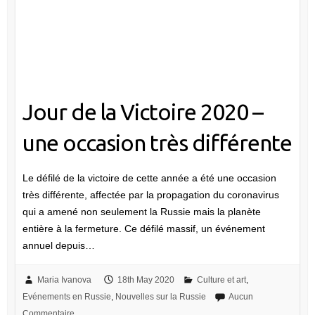
Jour de la Victoire 2020 –
une occasion très différente
Le défilé de la victoire de cette année a été une occasion
très différente, affectée par la propagation du coronavirus
qui a amené non seulement la Russie mais la planète
entière à la fermeture. Ce défilé massif, un événement
annuel depuis…
Maria Ivanova
18th May 2020
Culture et art
,
Evénements en Russie
,
Nouvelles sur la Russie
Aucun
Commentaire
Jour de la Victoire 2020 – une occasion très différente
plus de détails
Êtes-vous prêt pour le 75e anniversaire du Jour de la Victoire?