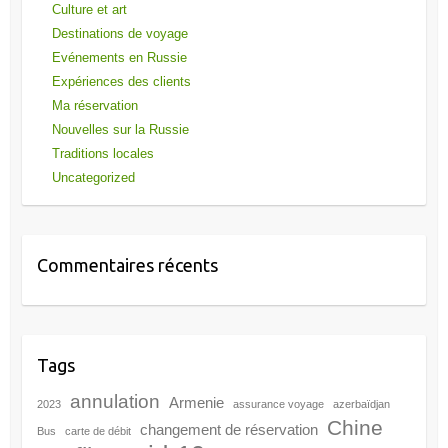
Tags
annulation
Armenie
2023
assurance voyage
azerbaïdjan
Chine
changement de réservation
Bus
carte de débit
covid-19
conflit
e-visa
croisière
e-sim
espèces
frontières
Georgie
guerre mondiale
frontière
Mongolie
militaire
hotel
iran
jour de la victoire
moscou
Ouzbékistan
parc
protection financière
restrictions
Russie
Saint-Pétersbourg
de voyage
sanctions
sécurité
train
Turquie
touriste
trans-mongol
transmongol
ukraine
visa
visa électronique
victoire
visa russe
voyage
voyage en Russie