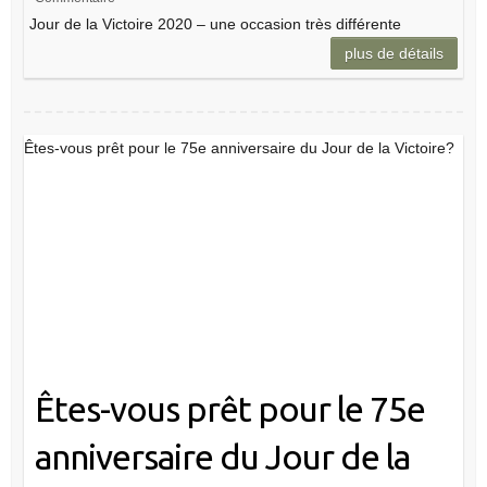
Êtes-vous prêt pour le 75e
anniversaire du Jour de la
Victoire?
Cette année, le 9 mai, c’est le 75e anniversaire de
la Journée de la Victoire et un jour férié très important en
Russie. Pour comprendre pourquoi, vous devez savoir que
c’est le jour où la Russie marque le jour de la VE. Elle est
célébrée…
Maria Ivanova
12th February 2020
Culture et art
,
Evénements en Russie
,
Traditions locales
Aucun Commentaire
Êtes-vous prêt pour le 75e anniversaire du Jour de la
Victoire?
plus de détails