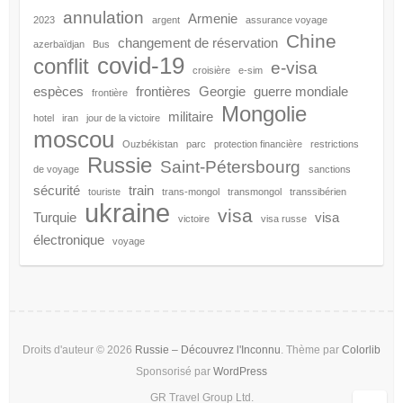
annulation
Armenie
2023
argent
assurance voyage
Chine
changement de réservation
azerbaïdjan
Bus
covid-19
conflit
e-visa
croisière
e-sim
espèces
frontières
Georgie
guerre mondiale
frontière
Mongolie
militaire
hotel
iran
jour de la victoire
moscou
Ouzbékistan
parc
protection financière
restrictions
Russie
Saint-Pétersbourg
de voyage
sanctions
sécurité
train
touriste
trans-mongol
transmongol
transsibérien
ukraine
visa
Turquie
visa
victoire
visa russe
électronique
voyage
Droits d'auteur © 2026
Russie – Découvrez l'Inconnu
. Thème par
Colorlib
Sponsorisé par
WordPress
GR Travel Group Ltd.