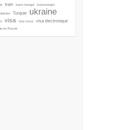
train
te
trans-mongol
transmongol
ukraine
Turquie
sibérien
visa
visa électronique
re
visa russe
e en Russie