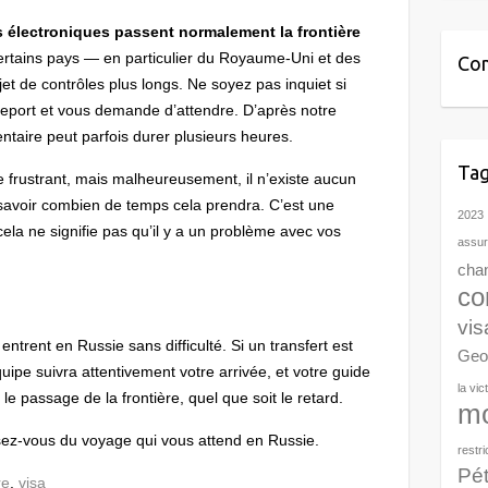
s électroniques passent normalement la frontière
rtains pays — en particulier du Royaume-Uni et des
Com
jet de contrôles plus longs. Ne soyez pas inquiet si
sseport et vous demande d’attendre. D’après notre
entaire peut parfois durer plusieurs heures.
Ta
frustrant, mais malheureusement, il n’existe aucun
savoir combien de temps cela prendra. C’est une
2023
ela ne signifie pas qu’il y a un problème avec vos
assu
cha
con
vis
trent en Russie sans difficulté. Si un transfert est
Geo
ipe suivra attentivement votre arrivée, et votre guide
la vic
le passage de la frontière, quel que soit le retard.
m
ssez-vous du voyage qui vous attend en Russie.
restr
Pé
re
,
visa