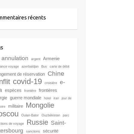
mentaires récents
gs
annulation
Armenie
argent
rance voyage
azerbaïdjan
Bus
carte de débit
Chine
ngement de réservation
covid-19
flit
e-
croisière
a
espèces
frontières
frontière
rgie
guerre mondiale
hotel
iran
jour de
Mongolie
militaire
toire
oscou
Oulan-Bator
Ouzbékistan
parc
Russie
Saint-
ictions de voyage
tersbourg
sécurité
sanctions