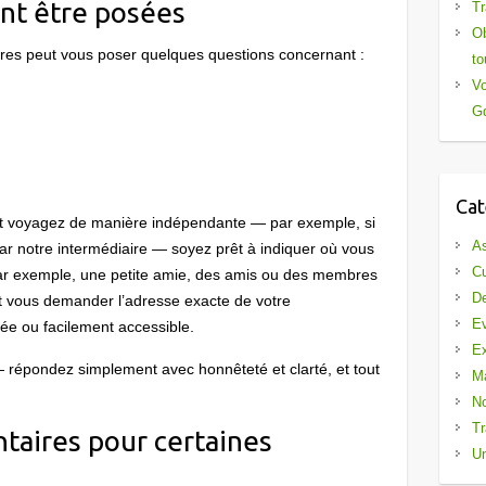
nt être posées
Tr
Ob
ières peut vous poser quelques questions concernant :
to
Vo
Gd
Cat
t voyagez de manière indépendante — par exemple, si
As
ar notre intermédiaire — soyez prêt à indiquer où vous
Cu
 (par exemple, une petite amie, des amis ou des membres
De
t vous demander l’adresse exacte de votre
E
tée ou facilement accessible.
Ex
— répondez simplement avec honnêteté et clarté, et tout
Ma
No
Tr
taires pour certaines
Un