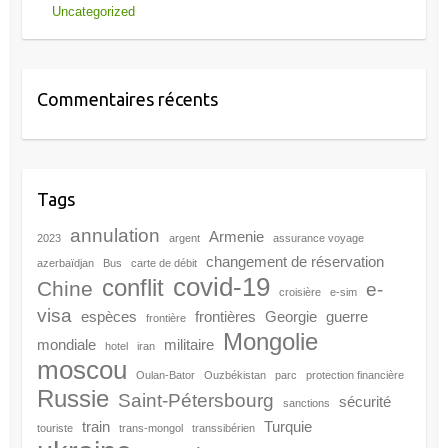
Uncategorized
Commentaires récents
Tags
annulation
Armenie
2023
argent
assurance voyage
changement de réservation
azerbaïdjan
Bus
carte de débit
covid-19
conflit
Chine
e-
croisière
e-sim
visa
espèces
frontières
Georgie
guerre
frontière
Mongolie
mondiale
militaire
hotel
iran
moscou
Oulan-Bator
Ouzbékistan
parc
protection financière
Russie
Saint-Pétersbourg
sécurité
sanctions
train
Turquie
touriste
trans-mongol
transsibérien