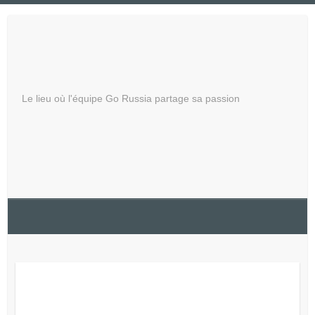
Skip
to
Russie – Découvrez
content
l'Inconnu
Le lieu où l'équipe Go Russia partage sa passion
Voyagez en Russie en 2023.