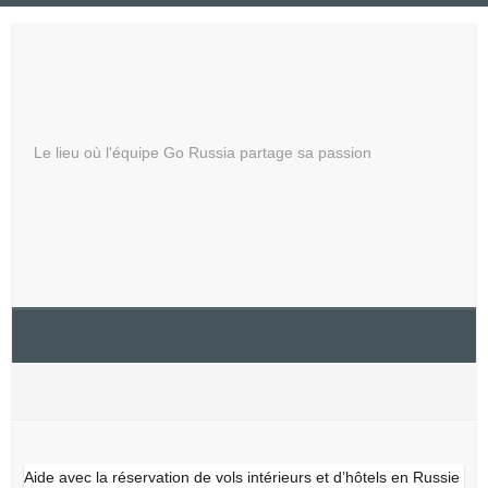
Skip
to
Russie – Découvrez
content
l'Inconnu
Le lieu où l'équipe Go Russia partage sa passion
hotels
Aide avec la réservation de vols intérieurs et d’hôtels en Russie