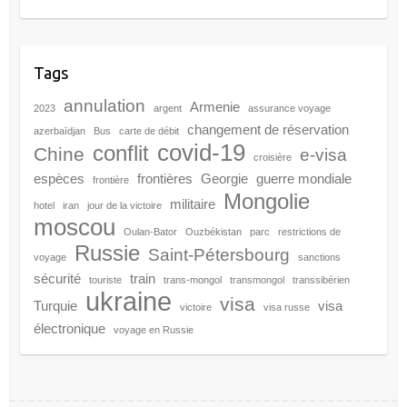
Tags
annulation
Armenie
2023
argent
assurance voyage
changement de réservation
azerbaïdjan
Bus
carte de débit
covid-19
conflit
Chine
e-visa
croisière
espèces
frontières
Georgie
guerre mondiale
frontière
Mongolie
militaire
hotel
iran
jour de la victoire
moscou
Oulan-Bator
Ouzbékistan
parc
restrictions de
Russie
Saint-Pétersbourg
voyage
sanctions
sécurité
train
touriste
trans-mongol
transmongol
transsibérien
ukraine
visa
Turquie
visa
victoire
visa russe
électronique
voyage en Russie